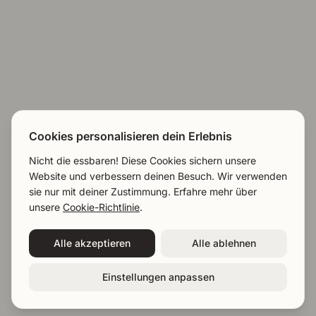
Cookies personalisieren dein Erlebnis
Nicht die essbaren! Diese Cookies sichern unsere
Website und verbessern deinen Besuch. Wir verwenden
sie nur mit deiner Zustimmung. Erfahre mehr über
EN
|
NL
|
DE
unsere
Cookie-Richtlinie
.
Demo buchen
Alle akzeptieren
Alle ablehnen
Einstellungen anpassen
Kostenlos starten