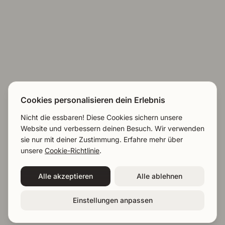
Cookies personalisieren dein Erlebnis
Nicht die essbaren! Diese Cookies sichern unsere
Website und verbessern deinen Besuch. Wir verwenden
sie nur mit deiner Zustimmung. Erfahre mehr über
EN
|
NL
|
DE
unsere
Cookie-Richtlinie
.
Demo buchen
Alle akzeptieren
Alle ablehnen
Einstellungen anpassen
Kostenlos starten