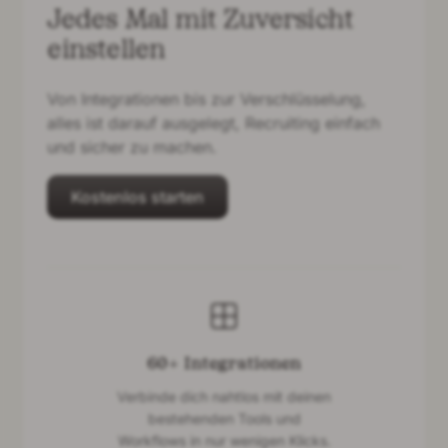
Jedes Mal mit Zuversicht
einstellen
Von Integrationen bis zur Verschlüsselung,
alles ist darauf ausgelegt, Recruiting einfach
und sicher zu machen.
Kostenlos starten
60+ Integrationen
Verbinde dich nahtlos mit deinen
bestehenden Tools und
Workflows in nur wenigen Klicks.