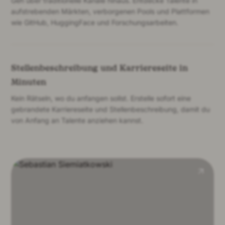
Geh über traditionelle Kanäle hinaus. Entdecke Talente in
aufstrebenden Märkten, verborgenen Pools und Plattformen
wie GitHub, HuggingFace und Forschungsarbeiten.
Stellenbeschreibung und Karriereseite in
Minuten
Kein Rätseln, wo du anfangen sollst. Erstelle sofort eine
gebrandete Karriereseite und Stellenbeschreibung, damit du
von Anfang an Talente anziehen kannst.