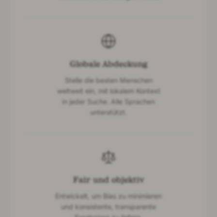
Globale Abdeckung
Stelle die besten Menschen
weltweit ein, mit lokalem Kontext
in jeder Suche. Alle Sprachen
unterstützt.
Fair und objektiv
Entwickelt, um Bias zu minimieren
und konsistente, transparente