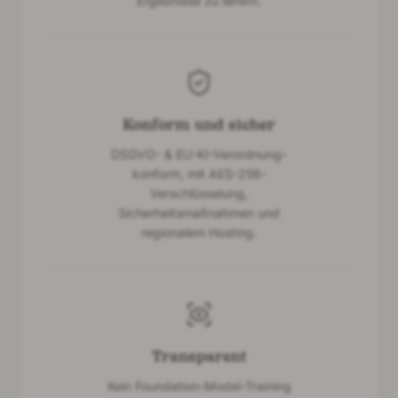
Ergebnisse zu liefern.
Konform und sicher
DSGVO- & EU-KI-Verordnung-
konform, mit AES-256-
Verschlüsselung,
Sicherheitsmaßnahmen und
regionalem Hosting.
Transparent
Kein Foundation-Model-Training