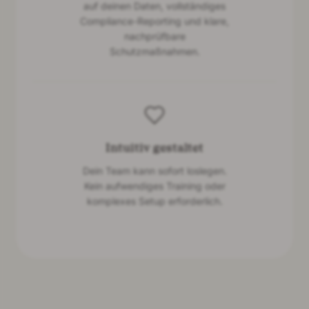
auf deinen Daten, vollständiges
Compliance-Reporting und klare,
nachprüfbare
Schutzmaßnahmen.
Intuitiv gestaltet
Dein Team kann sofort loslegen.
Kein aufwendiges Training oder
komplexes Setup erforderlich.