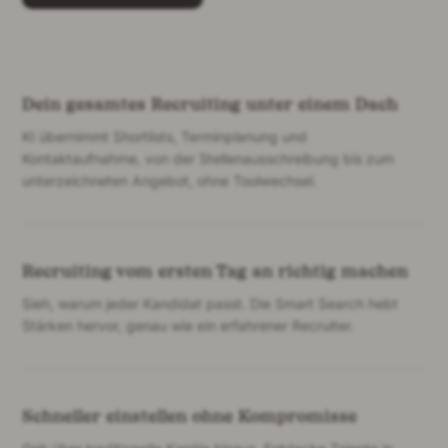
Dein gesamtes Recruiting unter einem Dach
KI übernimmt Shortlists, Terminplanung und
Kontaktaufnahme, von der Stellenausschreibung bis zum
unterzeichneten Angebot, ohne Toolwechsel.
Recruiting vom ersten Tag an richtig machen
Sieh, warum jeder Kandidat passt. Die Smart Search hebt
Stärken hervor, genau wie ein erfahrener Recruiter.
Schneller einstellen ohne Kompromisse