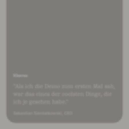
"
Als ich die Demo zum ersten Mal sah,
war das eines der coolsten Dinge, die
ich je gesehen habe.
"
Sebastian Siemiatkowski
,
CEO