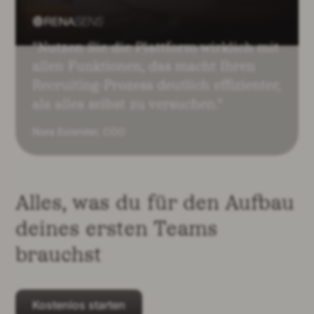
"
Nutzen Sie die Plattform wirklich mit
allen Funktionen, das macht Ihren
Recruiting-Prozess deutlich effizienter,
als alles selbst zu versuchen.
"
Nora Eslander
,
COO
Alles, was du für den Aufbau
deines ersten Teams
brauchst
Kostenlos starten