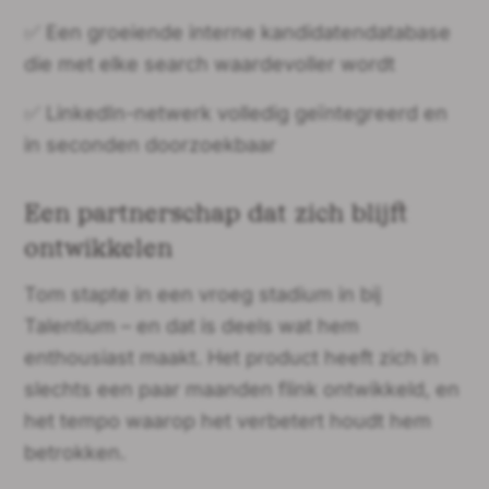
✅ Een groeiende interne kandidatendatabase
die met elke search waardevoller wordt
✅ LinkedIn-netwerk volledig geïntegreerd en
in seconden doorzoekbaar
Een partnerschap dat zich blijft
ontwikkelen
Tom stapte in een vroeg stadium in bij
Talentium – en dat is deels wat hem
enthousiast maakt. Het product heeft zich in
slechts een paar maanden flink ontwikkeld, en
het tempo waarop het verbetert houdt hem
betrokken.