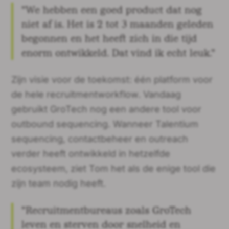
"We hebben een goed product dat nog
niet af is. Het is 2 tot 3 maanden geleden
begonnen en het heeft zich in die tijd
enorm ontwikkeld. Dat vind ik echt leuk."
Zijn visie voor de toekomst: één platform voor
de hele recruitmentworkflow. Vandaag
gebruikt GroTech nog een andere tool voor
outbound sequencing. Wanneer Talentium
sequencing, contactbeheer en outreach
verder heeft ontwikkeld in hetzelfde
ecosysteem, ziet Tom het als de enige tool die
zijn team nodig heeft.
"Recruitmentbureaus zoals GroTech
leven en sterven door snelheid en