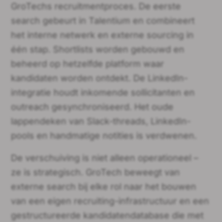
GroTechs recruitmentproces. De eerste
search gebeurt in Talentium en combineert
het interne netwerk en externe sourcing in
één stap. Shortlists worden gebouwd en
beheerd op hetzelfde platform waar
kandidaten worden ontdekt. De LinkedIn-
integratie houdt inkomende sollicitanten en
outreach gesynchroniseerd. Het oude
lappendeken van Slack-threads, LinkedIn-
pools en handmatige notities is verdwenen.
De verschuiving is niet alleen operationeel –
ze is strategisch. GroTech beweegt van
externe search bij elke rol naar het bouwen
van een eigen recruiting-infrastructuur en een
gestructureerde kandidatendatabase die met