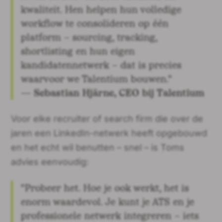
kwaliteit. Hen helpen hun volledige
workflow te consolideren op één
platform – sourcing, tracking,
shortlisting en hun eigen
kandidatennetwerk – dat is precies
waarvoor we Talentium bouwen."
— Sebastian Hjärne, CEO bij Talentium
Voor elke recruiter of search firm die over de
jaren een LinkedIn-netwerk heeft opgebouwd
en het echt wil benutten – snel – is Toms
advies eenvoudig:
"Probeer het. Hoe je ook werkt, het is
enorm waardevol. Je kunt je ATS en je
professionele netwerk integreren – iets