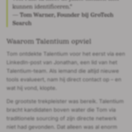
kunnen identificeren."
— Tom Warner, Founder bij GroTech
Search
Waarom Talentium opviel
Tom ontdekte Talentium voor het eerst via een
LinkedIn-post van Jonathan, een lid van het
Talentium-team. Als iemand die altijd nieuwe
tools evalueert, nam hij direct contact op – en
wat hij vond, klopte.
De grootste trekpleister was bereik. Talentium
bracht kandidaten boven water die Tom via
traditionele sourcing of zijn directe netwerk
niet had gevonden. Dat alleen was al enorm