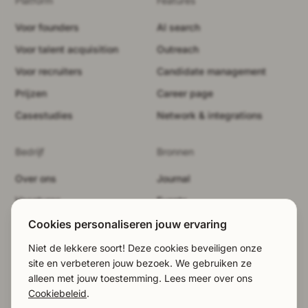
Platform
Features
Voor founders
AI search
Voor talent acquisition
Outreach
Voor recruiters
Candidate management
Prijzen
Career page
Casestudies
Network & integrations
Bedrijf
Bronnen
Over ons
Journal
Vacatures
Events
Beveiliging
Merkpakket
Cookies personaliseren jouw ervaring
Demo boeken
Juridisch
Niet de lekkere soort! Deze cookies beveiligen onze
site en verbeteren jouw bezoek. We gebruiken ze
LinkedIn
Cookies weigeren
alleen met jouw toestemming. Lees meer over ons
EN
|
NL
|
DE
Cookiebeleid
.
©2026 Talentium / Ontworpen in Stockholm