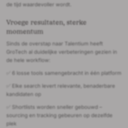
de tijd waardevoller wordt.
Vroege resultaten, sterke
momentum
Sinds de overstap naar Talentium heeft
GroTech al duidelijke verbeteringen gezien in
de hele workflow:
✅ 6 losse tools samengebracht in één platform
✅ Elke search levert relevante, benaderbare
kandidaten op
✅ Shortlists worden sneller gebouwd –
sourcing en tracking gebeuren op dezelfde
plek