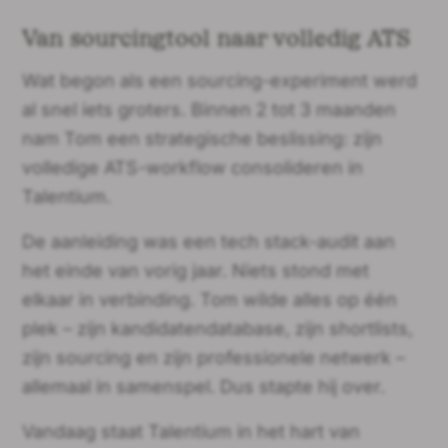
Van sourcingtool naar volledig ATS
Wat begon als een sourcing-experiment werd
al snel iets groters. Binnen 2 tot 3 maanden
nam Tom een strategische beslissing: zijn
volledige ATS-workflow consolideren in
Talentium.
De aanleiding was een tech stack-audit aan
het einde van vorig jaar. Niets stond met
elkaar in verbinding. Tom wilde alles op één
plek – zijn kandidatendatabase, zijn shortlists,
zijn sourcing en zijn professionele netwerk –
allemaal in samenspel. Dus stapte hij over.
Vandaag staat Talentium in het hart van