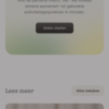
vind de perfecte match, van 'We moeten
iemand aannemen' tot geboekte
sollicitatiegesprekken in minuten.
Gratis starten
Lees meer
Alles bekijken