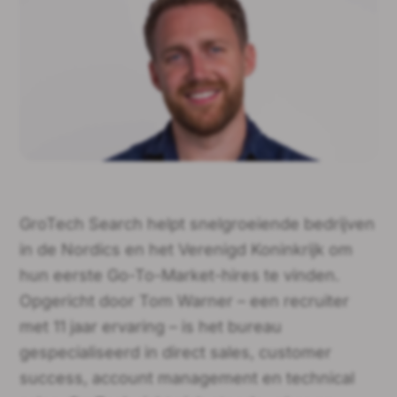
GroTech Search helpt snelgroeiende bedrijven
in de Nordics en het Verenigd Koninkrijk om
hun eerste Go-To-Market-hires te vinden.
Opgericht door Tom Warner – een recruiter
met 11 jaar ervaring – is het bureau
gespecialiseerd in direct sales, customer
success, account management en technical