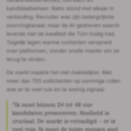
kandidaatbeheer. Niets stond met elkaar in
verbinding. Recruiter was zijn belangrijkste
sourcingkanaal, maar de AI-gedreven search
leverde niet de kwaliteit die Tom nodig had.
Tegelijk lagen warme contacten verspreid
over platformen, zonder snelle manier om ze
terug te vinden.
De markt maakte het niet makkelijker. Met
meer dan 700 sollicitanten op sommige rollen
was er te veel ruis en te weinig signaal.
"Ik moet binnen 24 tot 48 uur
kandidaten presenteren. Snelheid is
cruciaal. De markt is verzadigd – er is
veel ruis. Ik moet de juiste mensen snel