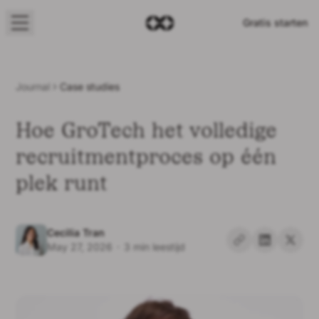
Gratis starten
Journal
Case studies
Oplossingen
Hoe GroTech het volledige
Features
recruitmentproces op één
plek runt
Bedrijf
Cecilia Tran
Prijzen
May 27, 2026
·
3 min leestijd