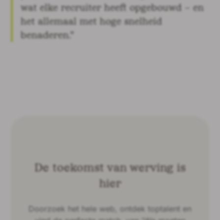
wat elke recruiter heeft opgebouwd – en
het allemaal met hoge snelheid
benaderen."
De toekomst van werving is
hier
Doorzoek het hele web, ontdek toptalent en