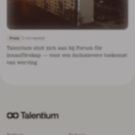
Press
2 min leestijd
Talentium sluit zich aan bij Forum för
innanförskap — voor een inclusievere toekomst
van werving