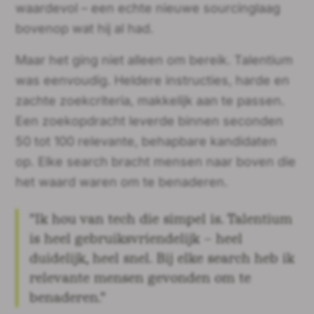
waardevol – een echte nieuwe sourcinglaag
bovenop wat hij al had.
Maar het ging niet alleen om bereik. Talentium
was eenvoudig. Heldere instructies, harde en
zachte zoekcriteria, makkelijk aan te passen.
Een zoekopdracht leverde binnen seconden
50 tot 100 relevante, behapbare kandidaten
op. Elke search bracht mensen naar boven die
het waard waren om te benaderen.
"Ik hou van tech die simpel is. Talentium
is heel gebruiksvriendelijk – heel
duidelijk, heel snel. Bij elke search heb ik
relevante mensen gevonden om te
benaderen."