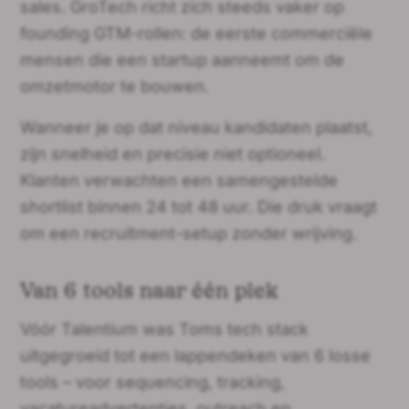
sales. GroTech richt zich steeds vaker op
founding GTM-rollen: de eerste commerciële
mensen die een startup aanneemt om de
omzetmotor te bouwen.
Wanneer je op dat niveau kandidaten plaatst,
zijn snelheid en precisie niet optioneel.
Klanten verwachten een samengestelde
shortlist binnen 24 tot 48 uur. Die druk vraagt
om een recruitment-setup zonder wrijving.
Van 6 tools naar één plek
Vóór Talentium was Toms tech stack
uitgegroeid tot een lappendeken van 6 losse
tools – voor sequencing, tracking,
vacatureadvertenties, outreach en