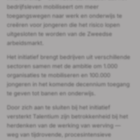
bedrijfsleven mobiliseert om meer
toegangswegen naar werk en onderwijs te
creëren voor jongeren die het risico lopen
uitgesloten te worden van de Zweedse
arbeidsmarkt.
Het initiatief brengt bedrijven uit verschillende
sectoren samen met de ambitie om 1.000
organisaties te mobiliseren en 100.000
jongeren in het komende decennium toegang
te geven tot banen en onderwijs.
Door zich aan te sluiten bij het initiatief
versterkt Talentium zijn betrokkenheid bij het
herdenken van de werking van werving —
weg van tijdrovende, procesintensieve