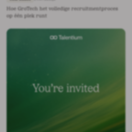
Hoe GroTech het volledige recruitmentproces
op één plek runt