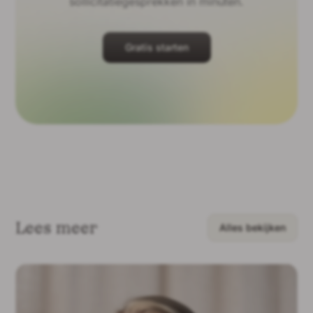
sollicitatiegesprekken in minuten.
Gratis starten
Lees meer
Alles bekijken