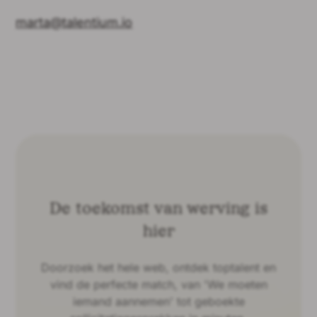
marta@talentium.io
De toekomst van werving is
hier
Doorzoek het hele web, ontdek toptalent en
vind de perfecte match, van 'We moeten
iemand aannemen' tot geboekte