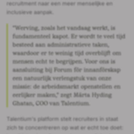
recruitment naar een meer menselijke en
inclusieve aanpak.
"Werving, zoals het vandaag werkt, is
fundamenteel kapot. Er wordt te veel tijd
besteed aan administratieve taken,
waardoor er te weinig tijd overblijft om
mensen echt te begrijpen. Voor ons is
aansluiting bij Forum för innanförskap
een natuurlijk verlengstuk van onze
missie: de arbeidsmarkt openstellen en
eerlijker maken," zegt Märta Hyding
Ghatan, COO van Talentium.
Talentium's platform stelt recruiters in staat
zich te concentreren op wat er echt toe doet: