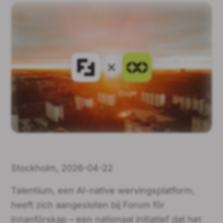
Stockholm, 2026-04-22
Talentium, een AI-native wervingsplatform,
heeft zich aangesloten bij Forum för
innanförskap – een nationaal initiatief dat het