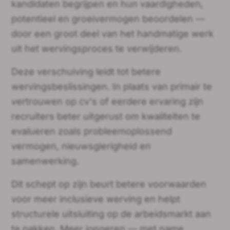
kandidaten begrijpen en hun vaardigheden,
potentieel en groeivermogen beoordelen —
door een groot deel van het handmatige werk
uit het wervingsproces te verwijderen.
Deze verschuiving leidt tot betere
wervingsbeslissingen. In plaats van primair te
vertrouwen op cv's of eerdere ervaring zijn
recruiters beter uitgerust om kwaliteiten te
evalueren zoals probleemoplossend
vermogen, nieuwsgierigheid en
samenwerking.
Dit schept op zijn beurt betere voorwaarden
voor meer inclusieve werving en helpt
structurele uitsluiting op de arbeidsmarkt aan
te pakken. Meer jongeren — met name