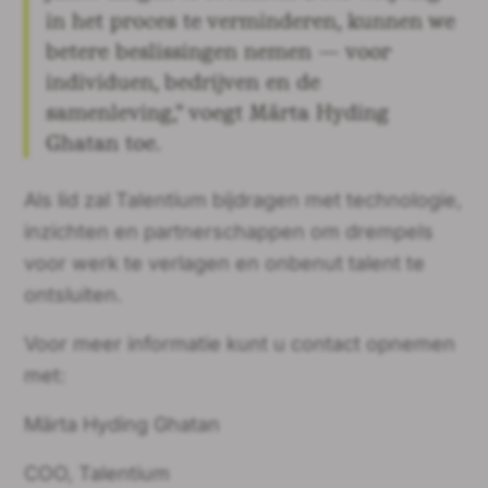
in het proces te verminderen, kunnen we
betere beslissingen nemen — voor
individuen, bedrijven en de
samenleving," voegt Märta Hyding
Ghatan toe.
Als lid zal Talentium bijdragen met technologie,
inzichten en partnerschappen om drempels
voor werk te verlagen en onbenut talent te
ontsluiten.
Voor meer informatie kunt u contact opnemen
met:
Märta Hyding Ghatan
COO, Talentium