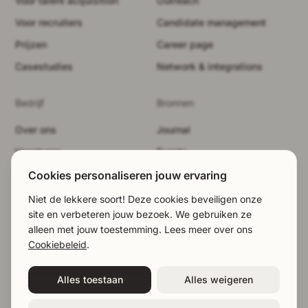
Voor talent acquisition
Outreach
Voor recruiters
Candidate management
Prijzen
Career page
Casestudies
Network & integrations
Bedrijf
Bronnen
Over ons
Journal
Vacatures
Events
Beveiliging
Merkpakket
Cookies personaliseren jouw ervaring
Demo boeken
Juridisch
Niet de lekkere soort! Deze cookies beveiligen onze
site en verbeteren jouw bezoek. We gebruiken ze
LinkedIn
Cookies weigeren
alleen met jouw toestemming. Lees meer over ons
EN
|
NL
|
DE
Cookiebeleid
.
©2026 Talentium / Ontworpen in Stockholm
EN
|
NL
|
DE
Demo boeken
Alles toestaan
Alles weigeren