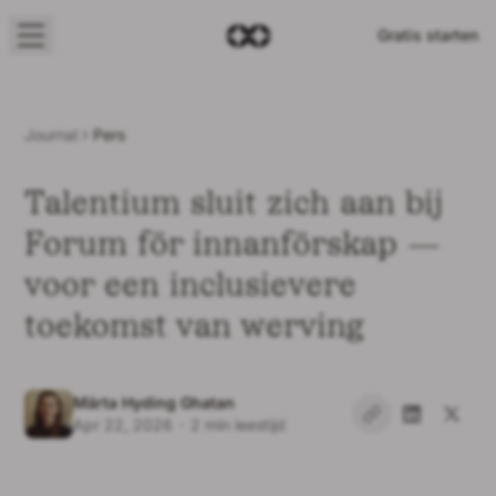
Gratis starten
Journal
Pers
Oplossingen
Talentium sluit zich aan bij
Features
Forum för innanförskap —
voor een inclusievere
Bedrijf
toekomst van werving
Prijzen
Märta Hyding Ghatan
Apr 22, 2026
·
2 min leestijd