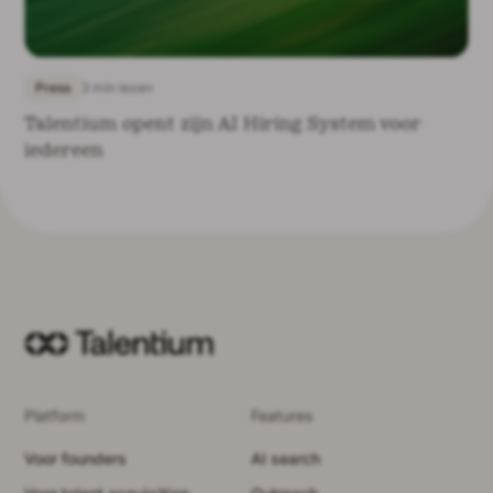
Press
3 min lezen
Talentium opent zijn AI Hiring System voor
iedereen
Platform
Features
Voor founders
AI search