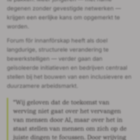
degenen zonder gevestigde netwerken —
krijgen een eerlijke kans om opgemerkt te
worden.
Forum för innanförskap heeft als doel
langdurige, structurele verandering te
bewerkstelligen — verder gaan dan
geïsoleerde initiatieven en bedrijven centraal
stellen bij het bouwen van een inclusievere en
duurzamere arbeidsmarkt.
"Wij geloven dat de toekomst van
werving niet gaat over het vervangen
van mensen door AI, maar over het in
staat stellen van mensen om zich op de
juiste dingen te focussen. Door wrijving