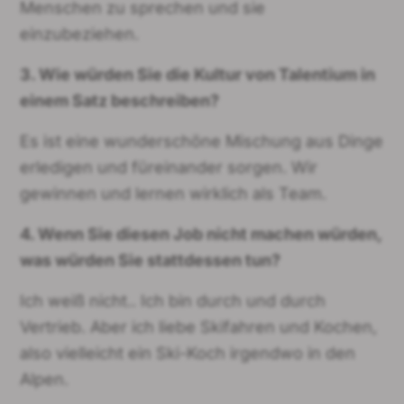
Menschen zu sprechen und sie
einzubeziehen.
3. Wie würden Sie die Kultur von Talentium in
einem Satz beschreiben?
Es ist eine wunderschöne Mischung aus Dinge
erledigen und füreinander sorgen. Wir
gewinnen und lernen wirklich als Team.
4. Wenn Sie diesen Job nicht machen würden,
was würden Sie stattdessen tun?
Ich weiß nicht.. Ich bin durch und durch
Vertrieb. Aber ich liebe Skifahren und Kochen,
also vielleicht ein Ski-Koch irgendwo in den
Alpen.