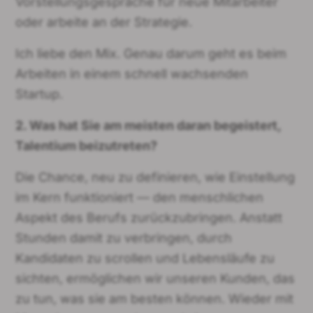
Vorstellungsgespräche für neue Mitarbeiter
oder arbeite an der Strategie.
Ich liebe den Mix. Genau darum geht es beim
Arbeiten in einem schnell wachsenden
Startup.
2. Was hat Sie am meisten daran begeistert,
Talentium beizutreten?
Die Chance, neu zu definieren, wie Einstellung
im Kern funktioniert — den menschlichen
Aspekt des Berufs zurückzubringen. Anstatt
Stunden damit zu verbringen, durch
Kandidaten zu scrollen und Lebensläufe zu
sichten, ermöglichen wir unseren Kunden, das
zu tun, was sie am besten können. Wieder mit