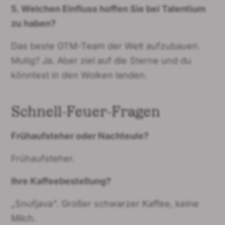
5. Welchen Einfluss hoffen Sie bei Talentium
zu haben?
Das beste GTM-Team der Welt aufzubauen.
Mutig? Ja. Aber ziel auf die Sterne und du
könntest in den Wolken landen.
Schnell-Feuer-Fragen
Frühaufsteher oder Nachteule?
Frühaufsteher.
Ihre Kaffeebestellung?
„Snuťjava". Großer schwarzer Kaffee, keine
Milch.