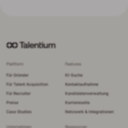
Plattform
Features
Für Gründer
KI-Suche
Für Talent Acquisition
Kontaktaufnahme
Für Recruiter
Kandidatenverwaltung
Preise
Karriereseite
Case Studies
Netzwerk & Integrationen
Unternehmen
Ressourcen