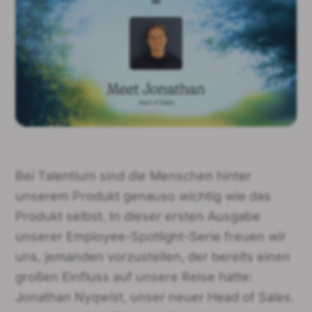
Bei Talentium sind die Menschen hinter
unserem Produkt genauso wichtig wie das
Produkt selbst. In dieser ersten Ausgabe
unserer Employee-Spotlight-Serie freuen wir
uns, jemanden vorzustellen, der bereits einen
großen Einfluss auf unsere Reise hatte:
Jonathan Nyqwist, unser neuer Head of Sales.