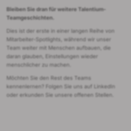
Bleiben Sie dran für weitere Talentium-
Teamgeschichten.
Dies ist der erste in einer langen Reihe von
Mitarbeiter-Spotlights, während wir unser
Team weiter mit Menschen aufbauen, die
daran glauben, Einstellungen wieder
menschlicher zu machen.
Möchten Sie den Rest des Teams
kennenlernen? Folgen Sie uns auf LinkedIn
oder erkunden Sie unsere offenen Stellen.