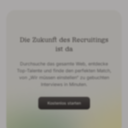
Die Zukunft des Recruitings
ist da
Durchsuche das gesamte Web, entdecke
Top-Talente und finde den perfekten Match,
von „Wir müssen einstellen“ zu gebuchten
Interviews in Minuten.
Kostenlos starten