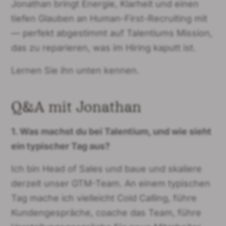
Jonathan bringt Energie, Klarheit und einen
tiefen Glauben an Human-First-Recruiting mit
— perfekt abgestimmt auf Talentiums Mission,
das zu reparieren, was im Hiring kaputt ist.
Lernen Sie ihn unten kennen.
Q&A mit Jonathan
1. Was machst du bei Talentium, und wie sieht
ein typischer Tag aus?
Ich bin Head of Sales und baue und skaliere
derzeit unser GTM-Team. An einem typischen
Tag mache ich vielleicht Cold Calling, führe
Kundengespräche, coache das Team, führe