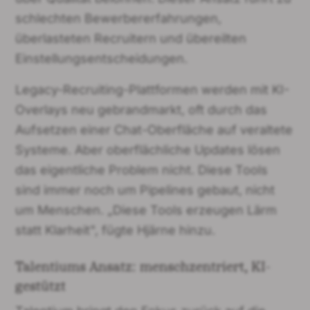
schlechten Bewerbererfahrungen,
überlasteten Recruitern und übereilten
Einstellungsentscheidungen.
Legacy-Recruiting-Plattformen werden mit KI-
Overlays neu gebrandmarkt, oft durch das
Aufsetzen einer Chat-Oberfläche auf veraltete
Systeme. Aber oberflächliche Updates lösen
das eigentliche Problem nicht. Diese Tools
sind immer noch um Pipelines gebaut, nicht
um Menschen. „Diese Tools erzeugen Lärm
statt Klarheit", fügte Hjärne hinzu.
Talentiums Ansatz: menschzentriert, KI-
gestützt