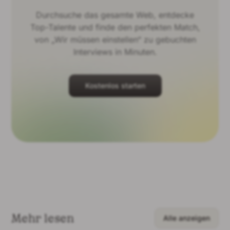
Durchsuche das gesamte Web, entdecke
Top-Talente und finde den perfekten Match,
von „Wir müssen einstellen“ zu gebuchten
Interviews in Minuten.
Kostenlos starten
Mehr lesen
Alle anzeigen