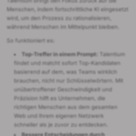
Talentium bringt den Fokus zurück auf die
Menschen, indem fortschrittliche KI eingesetzt
wird, um den Prozess zu rationalisieren,
während Menschen im Mittelpunkt bleiben.
So funktioniert es:
Top-Treffer in einem Prompt:
Talentium
findet und matcht sofort Top-Kandidaten
basierend auf dem, was Teams wirklich
brauchen, nicht nur Schlüsselwörtern. Mit
unübertroffener Geschwindigkeit und
Präzision hilft es Unternehmen, die
richtigen Menschen aus dem gesamten
Web und Ihrem eigenen Netzwerk
schneller als je zuvor zu entdecken.
Bessere Entscheidungen durch