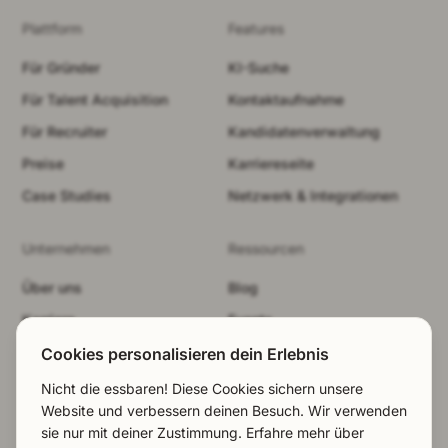
Plattform
Features
Für Gründer
KI-Suche
Für Talent Acquisition
Kontaktaufnahme
Für Recruiter
Kandidatenverwaltung
Preise
Karriereseite
Case Studies
Netzwerk & Integrationen
Unternehmen
Ressourcen
Über uns
Blog
Karriere
Events
Sicherheit
Brand-Kit
Cookies personalisieren dein Erlebnis
Demo buchen
Rechtliches
Nicht die essbaren! Diese Cookies sichern unsere
Website und verbessern deinen Besuch. Wir verwenden
LinkedIn
Cookies ablehnen
sie nur mit deiner Zustimmung. Erfahre mehr über
EN
|
NL
|
DE