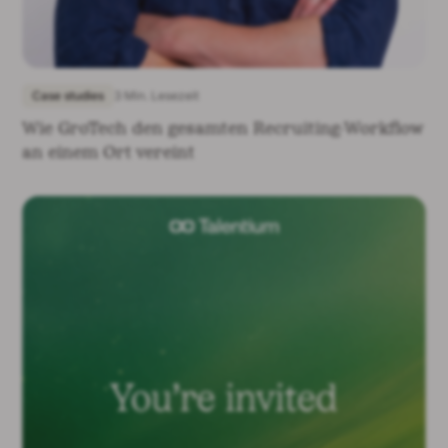
Case studies
3 Min. Lesezeit
Wie GroTech den gesamten Recruiting-Workflow
an einem Ort vereint