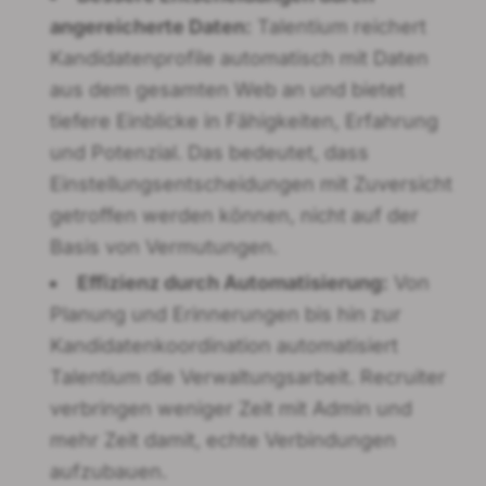
angereicherte Daten:
Talentium reichert
Kandidatenprofile automatisch mit Daten
aus dem gesamten Web an und bietet
tiefere Einblicke in Fähigkeiten, Erfahrung
und Potenzial. Das bedeutet, dass
Einstellungsentscheidungen mit Zuversicht
getroffen werden können, nicht auf der
Basis von Vermutungen.
Effizienz durch Automatisierung:
Von
Planung und Erinnerungen bis hin zur
Kandidatenkoordination automatisiert
Talentium die Verwaltungsarbeit. Recruiter
verbringen weniger Zeit mit Admin und
mehr Zeit damit, echte Verbindungen
aufzubauen.