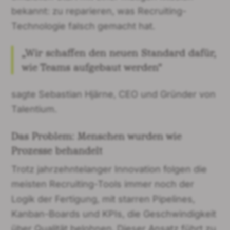
bekannt: zu reparieren, was Recruiting-
Technologie falsch gemacht hat.
„Wir schaffen den neuen Standard dafür,
wie Teams aufgebaut werden"
sagte Sebastian Hjärne, CEO und Gründer von
Talentium.
Das Problem: Menschen wurden wie
Prozesse behandelt
Trotz jahrzehntelanger Innovation folgen die
meisten Recruiting-Tools immer noch der
Logik der Fertigung, mit starren Pipelines,
Kanban-Boards und KPIs, die Geschwindigkeit
über Qualität belohnen. Dieser Ansatz führt zu